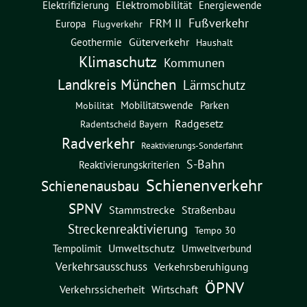
Elektromobilität
Energiewende
Elektrifizierung
Fußverkehr
FRM II
Europa
Flugverkehr
Güterverkehr
Geothermie
Haushalt
Klimaschutz
Kommunen
Landkreis München
Lärmschutz
Mobilitätswende
Parken
Mobilität
Radgesetz
Radentscheid Bayern
Radverkehr
Reaktivierungs-Sonderfahrt
S-Bahn
Reaktivierungskriterien
Schienenverkehr
Schienenausbau
SPNV
Straßenbau
Stammstrecke
Streckenreaktivierung
Tempo 30
Umweltschutz
Umweltverbund
Tempolimit
Verkehrsausschuss
Verkehrsberuhigung
ÖPNV
Verkehrssicherheit
Wirtschaft