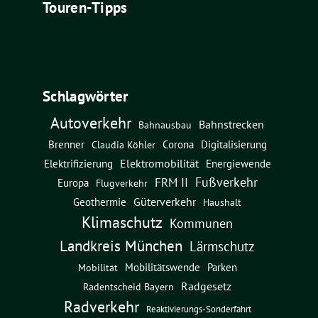
Touren-Tipps
Schlagwörter
Autoverkehr
Bahnstrecken
Bahnausbau
Brenner
Corona
Digitalisierung
Claudia Köhler
Elektromobilität
Energiewende
Elektrifizierung
Fußverkehr
FRM II
Europa
Flugverkehr
Güterverkehr
Geothermie
Haushalt
Klimaschutz
Kommunen
Landkreis München
Lärmschutz
Mobilitätswende
Parken
Mobilität
Radgesetz
Radentscheid Bayern
Radverkehr
Reaktivierungs-Sonderfahrt