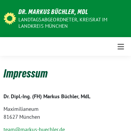
Weiter
DR. MARKUS BÜCHLER, MDL
zum
Inhalt
LANDTAGSABGEORDNETER, KREISRAT IM
LANDKREIS MÜNCHEN
Impressum
Dr. Dipl.-Ing. (FH) Markus Büchler, MdL
Maximilianeum
81627 München
team@markus-buechler.de