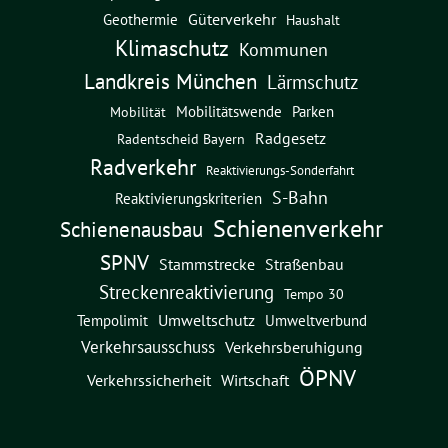
Güterverkehr
Geothermie
Haushalt
Klimaschutz
Kommunen
Landkreis München
Lärmschutz
Mobilitätswende
Parken
Mobilität
Radgesetz
Radentscheid Bayern
Radverkehr
Reaktivierungs-Sonderfahrt
S-Bahn
Reaktivierungskriterien
Schienenverkehr
Schienenausbau
SPNV
Straßenbau
Stammstrecke
Streckenreaktivierung
Tempo 30
Umweltschutz
Umweltverbund
Tempolimit
Verkehrsausschuss
Verkehrsberuhigung
ÖPNV
Verkehrssicherheit
Wirtschaft