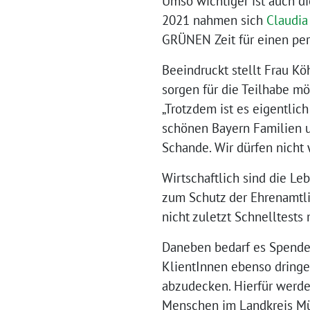
Umso wichtiger ist auch di
2021 nahmen sich
Claudia
GRÜNEN Zeit für einen per
Beeindruckt stellt Frau Kö
sorgen für die Teilhabe mö
„Trotzdem ist es eigentli
schönen Bayern Familien u
Schande. Wir dürfen nicht
Wirtschaftlich sind die Le
zum Schutz der Ehrenamtl
nicht zuletzt Schnelltest
Daneben bedarf es Spenden 
KlientInnen ebenso dringe
abzudecken. Hierfür werde
Menschen im Landkreis Mü