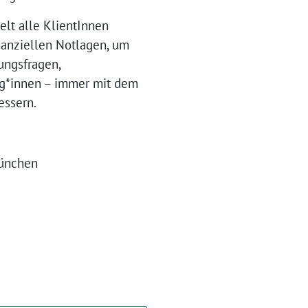
elt alle KlientInnen
nanziellen Notlagen, um
ungsfragen,
eg*innen – immer mit dem
essern.
München