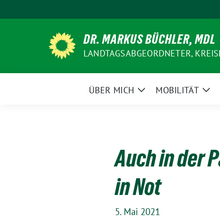
Weiter
zum
Inhalt
DR. MARKUS BÜCHLER, MDL
LANDTAGSABGEORDNETER, KREIS
ÜBER MICH
MOBILITÄT
Zeige
Zei
Untermenü
Un
Auch in der 
in Not
5. Mai 2021