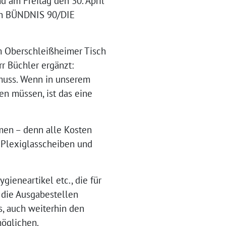
d am Freitag den 30. April
ion BÜNDNIS 90/DIE
om Oberschleißheimer Tisch
rr Büchler ergänzt:
 muss. Wenn in unserem
n müssen, ist das eine
mmen – denn alle Kosten
 Plexiglasscheiben und
ieneartikel etc., die für
 die Ausgabestellen
s, auch weiterhin den
öglichen.