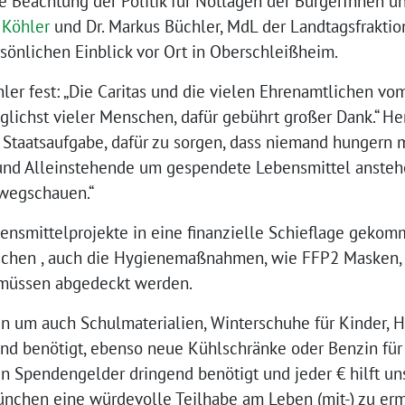
e Beachtung der Politik für Notlagen der BürgerInnen un
 Köhler
und Dr. Markus Büchler, MdL der Landtagsfrakt
sönlichen Einblick vor Ort in Oberschleißheim.
hler fest: „Die Caritas und die vielen Ehrenamtlichen v
glichst vieler Menschen, dafür gebührt großer Dank.“ He
ch Staatsaufgabe, dafür zu sorgen, dass niemand hungern
nd Alleinstehende um gespendete Lebensmittel anstehe
 wegschauen.“
bensmittelprojekte in eine finanzielle Schieflage geko
ichen , auch die Hygienemaßnahmen, wie FFP2 Masken,
s müssen abgedeckt werden.
um auch Schulmaterialien, Winterschuhe für Kinder, Hyg
nd benötigt, ebenso neue Kühlschränke oder Benzin für
n Spendengelder dringend benötigt und jeder € hilft un
nchen eine würdevolle Teilhabe am Leben (mit-) zu erm