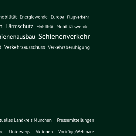
obilität
Energiewende
Europa
Flugverkehr
n
Lärmschutz
Mobilitätswende
Mobilität
Schienenverkehr
hienenausbau
Verkehrsausschuss
Verkehrsberuhigung
d
tuelles Landkreis München
Pressemitteilungen
og
Unterwegs
Aktionen
Vorträge/Webinare