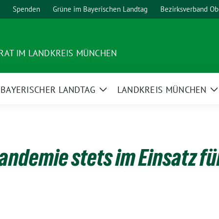
Spenden
Grüne im Bayerischen Landtag
Bezirksverband Ob
RAT IM LANDKREIS MÜNCHEN
BAYERISCHER LANDTAG
LANDKREIS MÜNCHEN
ge
Zeige
Z
termenü
Untermenü
U
Pandemie stets im Einsatz f