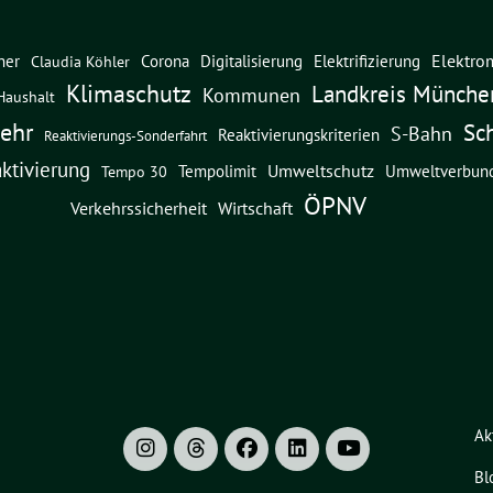
Elektrom
ner
Corona
Digitalisierung
Elektrifizierung
Claudia Köhler
Klimaschutz
Landkreis Münche
Kommunen
Haushalt
ehr
Sc
S-Bahn
Reaktivierungskriterien
Reaktivierungs-Sonderfahrt
ktivierung
Umweltschutz
Umweltverbun
Tempolimit
Tempo 30
ÖPNV
Verkehrssicherheit
Wirtschaft
Ak
Bl