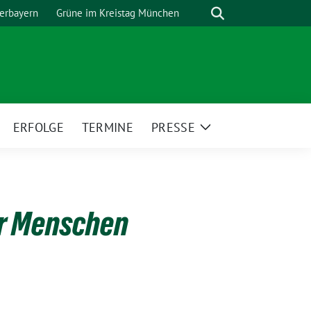
Suche
erbayern
Grüne im Kreistag München
ERFOLGE
TERMINE
PRESSE
eige
Zeige
ntermenü
Untermenü
ür Menschen