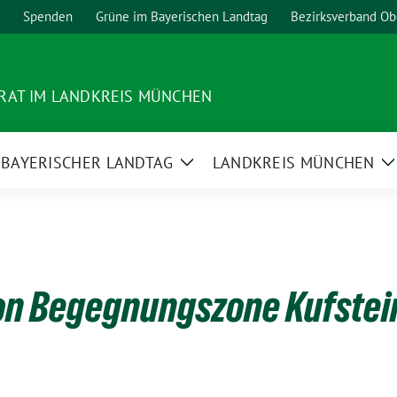
Spenden
Grüne im Bayerischen Landtag
Bezirksverband Ob
RAT IM LANDKREIS MÜNCHEN
BAYERISCHER LANDTAG
LANDKREIS MÜNCHEN
ge
Zeige
Z
termenü
Untermenü
U
on Begegnungszone Kufstei