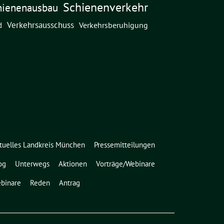
Schienenverkehr
hienenausbau
Verkehrsausschuss
Verkehrsberuhigung
d
tuelles Landkreis München
Pressemitteilungen
og
Unterwegs
Aktionen
Vorträge/Webinare
binare
Reden
Antrag