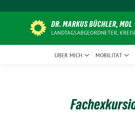
Weiter
zum
Inhalt
DR. MARKUS BÜCHLER, MDL
LANDTAGSABGEORDNETER, KREIS
ÜBER MICH
MOBILITÄT
Zeige
Zei
Untermenü
Un
Fachexkursi