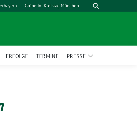
Suche
erbayern
Grüne im Kreistag München
ERFOLGE
TERMINE
PRESSE
eige
Zeige
ntermenü
Untermenü
n