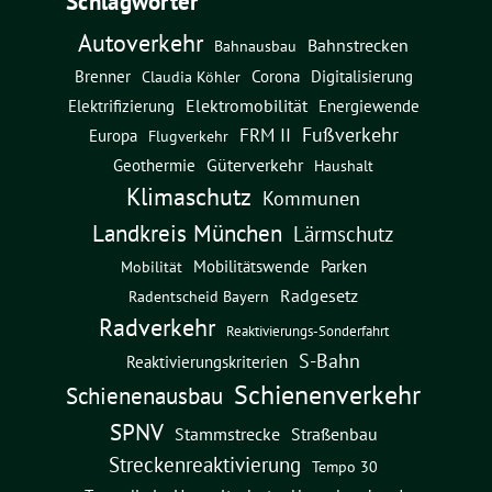
Schlagwörter
Autoverkehr
Bahnstrecken
Bahnausbau
Brenner
Corona
Digitalisierung
Claudia Köhler
Elektromobilität
Energiewende
Elektrifizierung
Fußverkehr
FRM II
Europa
Flugverkehr
Güterverkehr
Geothermie
Haushalt
Klimaschutz
Kommunen
Landkreis München
Lärmschutz
Mobilitätswende
Parken
Mobilität
Radgesetz
Radentscheid Bayern
Radverkehr
Reaktivierungs-Sonderfahrt
S-Bahn
Reaktivierungskriterien
Schienenverkehr
Schienenausbau
SPNV
Straßenbau
Stammstrecke
Streckenreaktivierung
Tempo 30