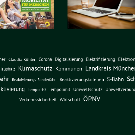
Elektrom
ner
Corona
Digitalisierung
Elektrifizierung
Claudia Köhler
Klimaschutz
Landkreis Münche
Kommunen
Haushalt
ehr
Sc
S-Bahn
Reaktivierungskriterien
Reaktivierungs-Sonderfahrt
ktivierung
Umweltschutz
Umweltverbun
Tempolimit
Tempo 30
ÖPNV
Verkehrssicherheit
Wirtschaft