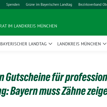
Spenden
Grüne im Bayerischen Landtag
Bezirksverband Ob
RAT IM LANDKREIS MÜNCHEN
BAYERISCHER LANDTAG
LANDKREIS MÜNCHEN
ge
Zeige
Z
termenü
Untermenü
U
n Gutscheine für profession
g: Bayern muss Zähne zeig