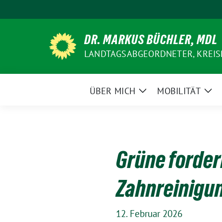
Weiter
zum
Inhalt
DR. MARKUS BÜCHLER, MDL
LANDTAGSABGEORDNETER, KREIS
ÜBER MICH
MOBILITÄT
Zeige
Zei
Untermenü
Un
Grüne forder
Zahnreinigun
12. Februar 2026