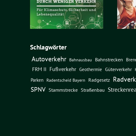
Schlagwörter
Autoverkehr
Bahnstrecken
Bren
Bahnausbau
Fußverkehr
FRM II
Güterverkehr
Geothermie
Radverk
Radgesetz
Parken
Radentscheid Bayern
SPNV
Streckenrea
Straßenbau
Stammstrecke