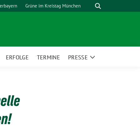
Suche
erbayern
Grüne im Kreistag München
ERFOLGE
TERMINE
PRESSE
eige
Zeige
ntermenü
Untermenü
elle
en!