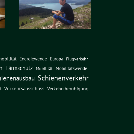
obilität
Energiewende
Europa
Flugverkehr
n
Lärmschutz
Mobilitätswende
Mobilität
Schienenverkehr
hienenausbau
Verkehrsausschuss
Verkehrsberuhigung
d