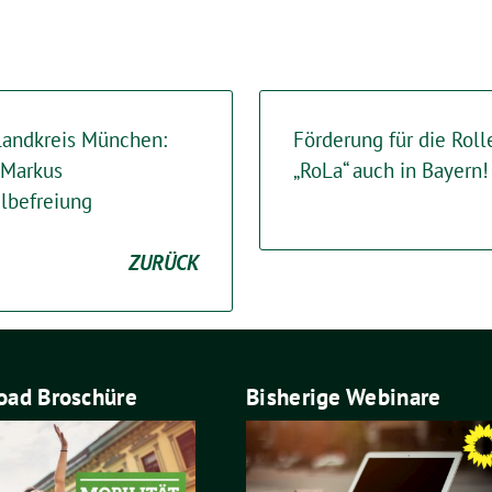
 Landkreis München:
Förderung für die Rol
 Markus
„RoLa“ auch in Bayern!
lbefreiung
ZURÜCK
ad Broschüre
Bisherige Webinare