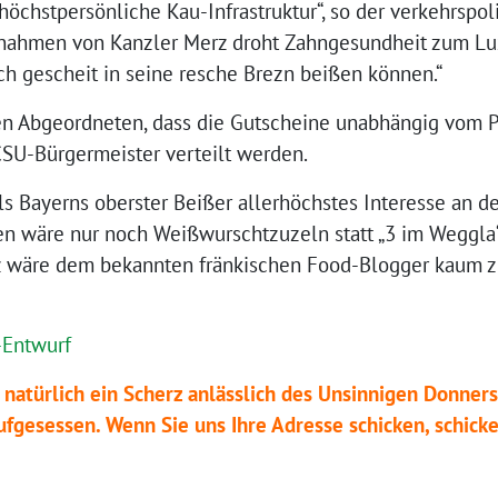
öchstpersönliche Kau-Infrastruktur“, so der verkehrspol
ßnahmen von Kanzler Merz droht Zahngesundheit zum Lu
ch gescheit in seine resche Brezn beißen können.“
den Abgeordneten, dass die Gutscheine unabhängig vom
SU-Bürgermeister verteilt werden.
als Bayerns oberster Beißer allerhöchstes Interesse an d
n wäre nur noch Weißwurschtzuzeln statt „3 im Weggla“ 
z wäre dem bekannten fränkischen Food-Blogger kaum z
-Entwurf
 natürlich ein Scherz anlässlich des Unsinnigen Donners
fgesessen. Wenn Sie uns Ihre Adresse schicken, schicke