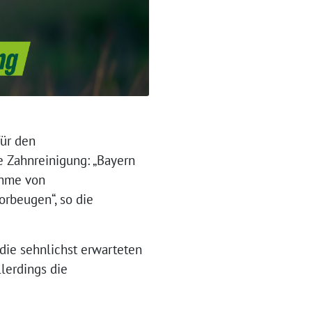
für den
e Zahnreinigung: „Bayern
ahme von
rbeugen“, so die
die sehnlichst erwarteten
lerdings die