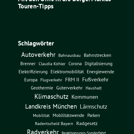
Touren-Tipps
Schlagwörter
Autoverkehr
Bahnstrecken
Bahnausbau
Brenner
Corona
Digitalisierung
Claudia Köhler
Elektromobilität
Energiewende
Elektrifizierung
Fußverkehr
FRM II
Europa
Flugverkehr
Güterverkehr
Geothermie
Haushalt
Klimaschutz
Kommunen
Landkreis München
Lärmschutz
Mobilitätswende
Parken
Mobilität
Radgesetz
Radentscheid Bayern
Radverkehr
Reaktivierungs-Sonderfahrt