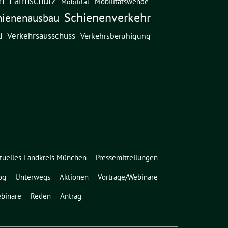
Lärmschutz
Mobilitätswende
Mobilität
Schienenverkehr
hienenausbau
Verkehrsausschuss
Verkehrsberuhigung
d
tuelles Landkreis München
Pressemitteilungen
og
Unterwegs
Aktionen
Vorträge/Webinare
binare
Reden
Antrag