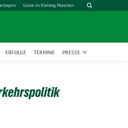
Suche
erbayern
Grüne im Kreistag München
ERFOLGE
TERMINE
PRESSE
eige
Zeige
ntermenü
Untermenü
kehrspolitik