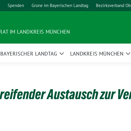
Spenden
Grüne im Bayerischen Landtag
Bezirksverband Ob
RAT IM LANDKREIS MÜNCHEN
BAYERISCHER LANDTAG
LANDKREIS MÜNCHEN
ge
Zeige
Z
termenü
Untermenü
U
eifender Austausch zur Ver