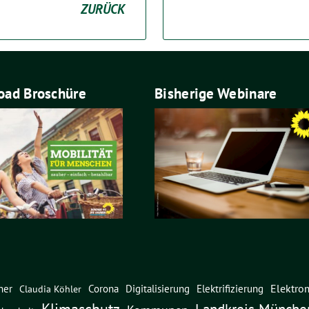
ZURÜCK
ad Broschüre
Bisherige Webinare
Elektrom
ner
Corona
Digitalisierung
Elektrifizierung
Claudia Köhler
Klimaschutz
Landkreis Münche