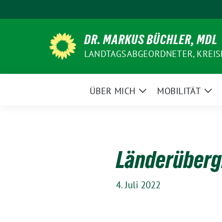
Weiter
zum
Inhalt
DR. MARKUS BÜCHLER, MDL
LANDTAGSABGEORDNETER, KREIS
ÜBER MICH
MOBILITÄT
Zeige
Zei
Untermenü
Un
Länderübergr
4. Juli 2022