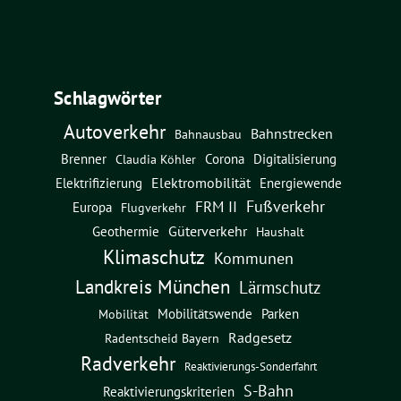
Schlagwörter
Autoverkehr
Bahnstrecken
Bahnausbau
Brenner
Corona
Digitalisierung
Claudia Köhler
Elektromobilität
Energiewende
Elektrifizierung
Fußverkehr
FRM II
Europa
Flugverkehr
Güterverkehr
Geothermie
Haushalt
Klimaschutz
Kommunen
Landkreis München
Lärmschutz
Mobilitätswende
Parken
Mobilität
Radgesetz
Radentscheid Bayern
Radverkehr
Reaktivierungs-Sonderfahrt
S-Bahn
Reaktivierungskriterien