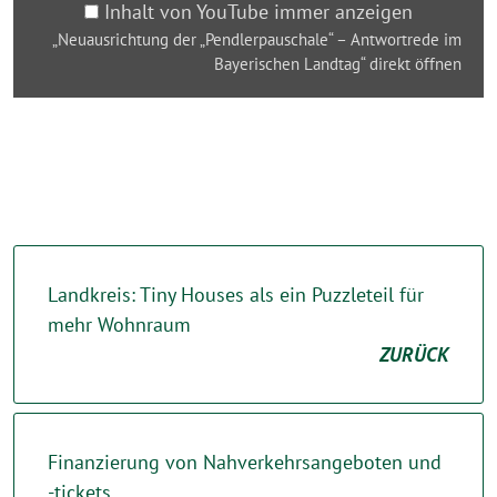
von
Inhalt von YouTube immer anzeigen
YouTube
„Neuausrichtung der „Pendlerpauschale“ – Antwortrede im
anzeigen
Bayerischen Landtag“ direkt öffnen
Landkreis: Tiny Houses als ein Puzzleteil für
mehr Wohnraum
ZURÜCK
Finanzierung von Nahverkehrsangeboten und
-tickets