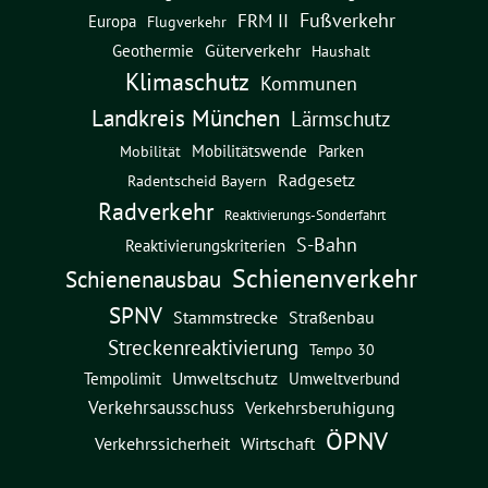
Fußverkehr
FRM II
Europa
Flugverkehr
Güterverkehr
Geothermie
Haushalt
Klimaschutz
Kommunen
Landkreis München
Lärmschutz
Mobilitätswende
Parken
Mobilität
Radgesetz
Radentscheid Bayern
Radverkehr
Reaktivierungs-Sonderfahrt
S-Bahn
Reaktivierungskriterien
Schienenverkehr
Schienenausbau
SPNV
Straßenbau
Stammstrecke
Streckenreaktivierung
Tempo 30
Umweltschutz
Umweltverbund
Tempolimit
Verkehrsausschuss
Verkehrsberuhigung
ÖPNV
Verkehrssicherheit
Wirtschaft