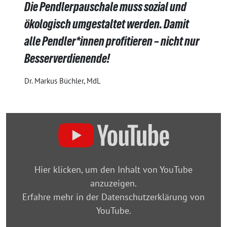
Die Pendlerpauschale muss sozial und
ökologisch umgestaltet werden. Damit
alle Pendler*innen profitieren – nicht nur
Besserverdienende!
Dr. Markus Büchler, MdL
„Neuausrichtung
der
„Pendlerpauschale“
–
Hier klicken, um den Inhalt von YouTube
Antwortrede
anzuzeigen.
im
Erfahre mehr in der
Datenschutzerklärung von
Bayerischen
YouTube
.
Landtag“