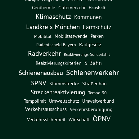
Güterverkehr
Geothermie
Haushalt
Klimaschutz
Kommunen
Landkreis München
Lärmschutz
Mobilitätswende
Parken
Mobilität
Radgesetz
Radentscheid Bayern
Radverkehr
Reaktivierungs-Sonderfahrt
S-Bahn
Reaktivierungskriterien
Schienenverkehr
Schienenausbau
SPNV
Straßenbau
Stammstrecke
Streckenreaktivierung
Tempo 30
Umweltschutz
Umweltverbund
Tempolimit
Verkehrsausschuss
Verkehrsberuhigung
ÖPNV
Verkehrssicherheit
Wirtschaft