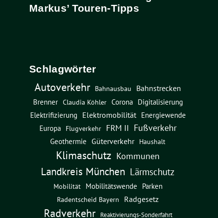
Markus’ Touren-Tipps
Schlagwörter
Autoverkehr
Bahnstrecken
Bahnausbau
Brenner
Corona
Digitalisierung
Claudia Köhler
Elektromobilität
Energiewende
Elektrifizierung
Fußverkehr
FRM II
Europa
Flugverkehr
Güterverkehr
Geothermie
Haushalt
Klimaschutz
Kommunen
Landkreis München
Lärmschutz
Mobilitätswende
Parken
Mobilität
Radgesetz
Radentscheid Bayern
Radverkehr
Reaktivierungs-Sonderfahrt