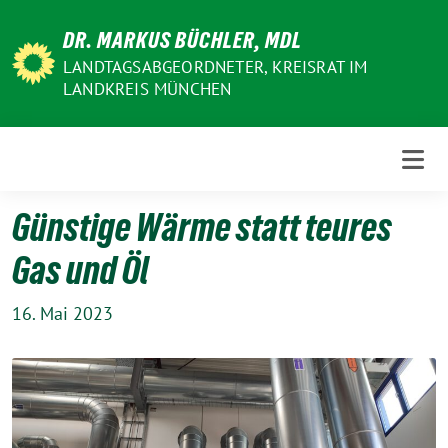
Weiter
DR. MARKUS BÜCHLER, MDL
zum
Inhalt
LANDTAGSABGEORDNETER, KREISRAT IM
LANDKREIS MÜNCHEN
Günstige Wärme statt teures
Gas und Öl
16. Mai 2023