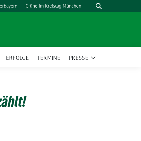
Suche
erbayern
Grüne im Kreistag München
ERFOLGE
TERMINE
PRESSE
eige
Zeige
ntermenü
Untermenü
ählt!