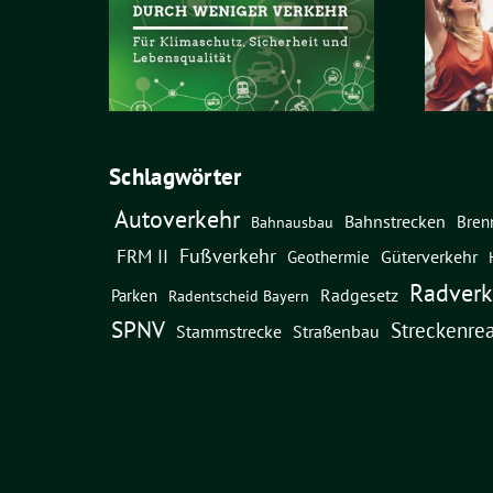
Schlagwörter
Autoverkehr
Bahnstrecken
Bren
Bahnausbau
Fußverkehr
FRM II
Güterverkehr
Geothermie
Radverk
Radgesetz
Parken
Radentscheid Bayern
SPNV
Streckenrea
Straßenbau
Stammstrecke