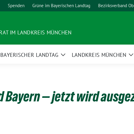
Spenden
Grüne im Bayerischen Landtag
Bezirksverband Ob
RAT IM LANDKREIS MÜNCHEN
BAYERISCHER LANDTAG
LANDKREIS MÜNCHEN
ge
Zeige
Z
termenü
Untermenü
U
 Bayern — jetzt wird ausgez