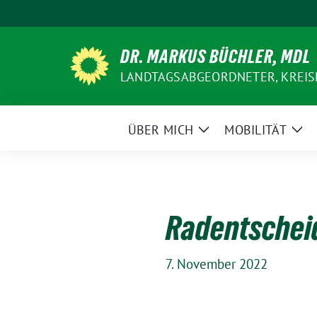
Weiter
zum
Inhalt
DR. MARKUS BÜCHLER, MDL
LANDTAGSABGEORDNETER, KREIS
ÜBER MICH
MOBILITÄT
Zeige
Zei
Untermenü
Un
Radentscheid
7. November 2022