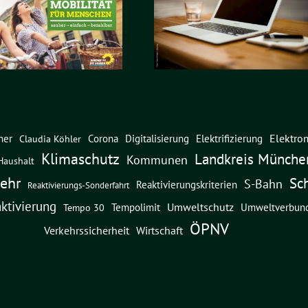
Elektrom
ner
Corona
Digitalisierung
Elektrifizierung
Claudia Köhler
Klimaschutz
Landkreis Münche
Kommunen
Haushalt
ehr
Sc
S-Bahn
Reaktivierungskriterien
Reaktivierungs-Sonderfahrt
ktivierung
Umweltschutz
Umweltverbun
Tempolimit
Tempo 30
ÖPNV
Verkehrssicherheit
Wirtschaft