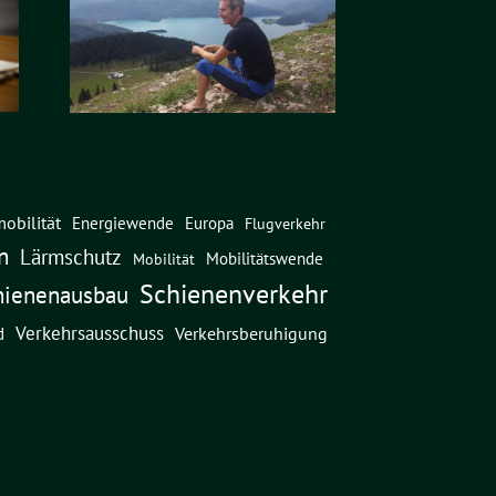
obilität
Energiewende
Europa
Flugverkehr
n
Lärmschutz
Mobilitätswende
Mobilität
Schienenverkehr
hienenausbau
Verkehrsausschuss
Verkehrsberuhigung
d