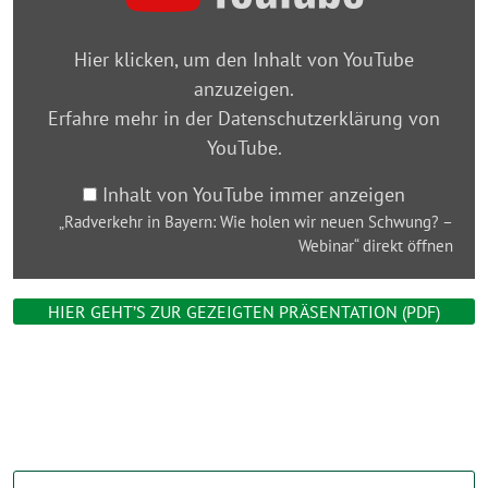
Bayern:
Wie
Hier klicken, um den Inhalt von YouTube
holen
anzuzeigen.
wir
Erfahre mehr in der
Datenschutzerklärung von
neuen
YouTube
.
Schwung?
–
Inhalt von YouTube immer anzeigen
Webinar“
„Radverkehr in Bayern: Wie holen wir neuen Schwung? –
von
Webinar“ direkt öffnen
YouTube
anzeigen
HIER GEHT’S ZUR GEZEIGTEN PRÄSENTATION (PDF)