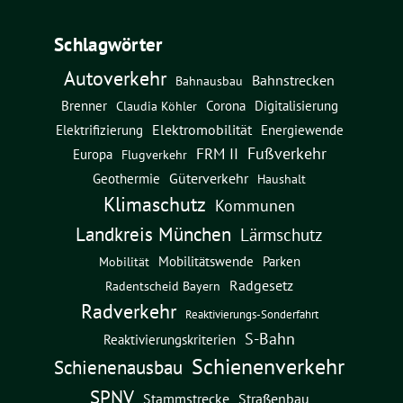
Schlagwörter
Autoverkehr
Bahnstrecken
Bahnausbau
Brenner
Corona
Digitalisierung
Claudia Köhler
Elektromobilität
Energiewende
Elektrifizierung
Fußverkehr
FRM II
Europa
Flugverkehr
Güterverkehr
Geothermie
Haushalt
Klimaschutz
Kommunen
Landkreis München
Lärmschutz
Mobilitätswende
Parken
Mobilität
Radgesetz
Radentscheid Bayern
Radverkehr
Reaktivierungs-Sonderfahrt
S-Bahn
Reaktivierungskriterien
Schienenverkehr
Schienenausbau
SPNV
Straßenbau
Stammstrecke