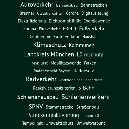
Autoverkehr
Bahnstrecken
Bahnausbau
Brenner
Corona
Digitalisierung
Claudia Köhler
Elektromobilität
Energiewende
Elektrifizierung
Fußverkehr
FRM II
Europa
Flugverkehr
Güterverkehr
Geothermie
Haushalt
Klimaschutz
Kommunen
Landkreis München
Lärmschutz
Mobilitätswende
Parken
Mobilität
Radgesetz
Radentscheid Bayern
Radverkehr
Reaktivierungs-Sonderfahrt
S-Bahn
Reaktivierungskriterien
Schienenverkehr
Schienenausbau
SPNV
Straßenbau
Stammstrecke
Streckenreaktivierung
Tempo 30
Umweltschutz
Umweltverbund
Tempolimit