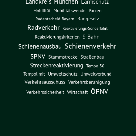
Landkreis München
Lärmschutz
Mobilitätswende
Parken
Mobilität
Radgesetz
Radentscheid Bayern
Radverkehr
Reaktivierungs-Sonderfahrt
S-Bahn
Reaktivierungskriterien
Schienenverkehr
Schienenausbau
SPNV
Straßenbau
Stammstrecke
Streckenreaktivierung
Tempo 30
Umweltschutz
Umweltverbund
Tempolimit
Verkehrsausschuss
Verkehrsberuhigung
ÖPNV
Verkehrssicherheit
Wirtschaft