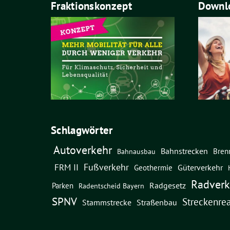
Fraktionskonzept
Downlo
Schlagwörter
Autoverkehr
Bahnstrecken
Bren
Bahnausbau
Fußverkehr
FRM II
Güterverkehr
Geothermie
Radverk
Radgesetz
Parken
Radentscheid Bayern
SPNV
Streckenrea
Straßenbau
Stammstrecke