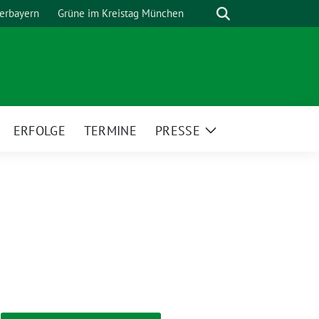
Suche
erbayern
Grüne im Kreistag München
ERFOLGE
TERMINE
PRESSE
eige
Zeige
ntermenü
Untermenü