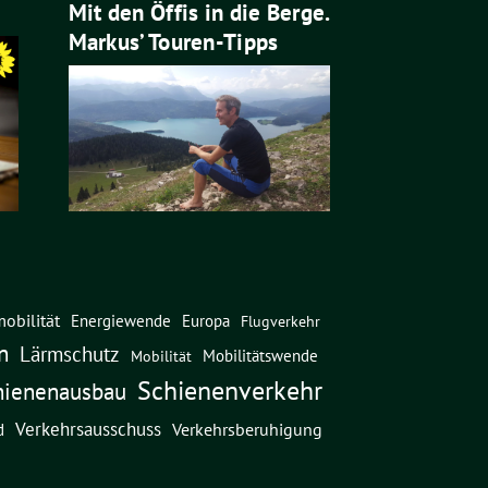
Mit den Öffis in die Berge.
Markus’ Touren-Tipps
obilität
Energiewende
Europa
Flugverkehr
n
Lärmschutz
Mobilitätswende
Mobilität
Schienenverkehr
hienenausbau
Verkehrsausschuss
Verkehrsberuhigung
d