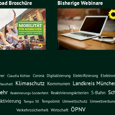
ad Broschüre
Bisherige Webinare
Elektrom
ner
Corona
Digitalisierung
Elektrifizierung
Claudia Köhler
Klimaschutz
Landkreis Münche
Kommunen
Haushalt
ehr
Sc
S-Bahn
Reaktivierungskriterien
Reaktivierungs-Sonderfahrt
ktivierung
Umweltschutz
Umweltverbun
Tempolimit
Tempo 30
ÖPNV
Verkehrssicherheit
Wirtschaft