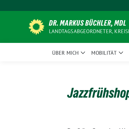
Weiter
zum
Inhalt
DR. MARKUS BÜCHLER, MDL
LANDTAGSABGEORDNETER, KREIS
ÜBER MICH
MOBILITÄT
Zeige
Zei
Untermenü
Un
Jazzfrühsho