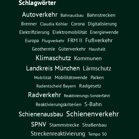
Schlagwörter
Autoverkehr
Bahnstrecken
Bahnausbau
Brenner
Corona
Digitalisierung
Claudia Köhler
Elektromobilität
Energiewende
Elektrifizierung
Fußverkehr
FRM II
Europa
Flugverkehr
Güterverkehr
Geothermie
Haushalt
Klimaschutz
Kommunen
Landkreis München
Lärmschutz
Mobilitätswende
Parken
Mobilität
Radgesetz
Radentscheid Bayern
Radverkehr
Reaktivierungs-Sonderfahrt
S-Bahn
Reaktivierungskriterien
Schienenverkehr
Schienenausbau
SPNV
Straßenbau
Stammstrecke
Streckenreaktivierung
Tempo 30