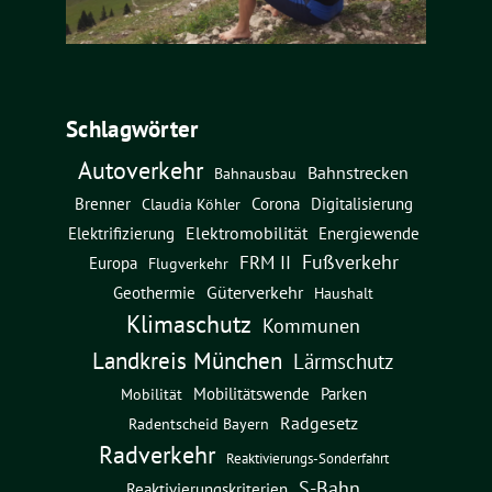
Schlagwörter
Autoverkehr
Bahnstrecken
Bahnausbau
Brenner
Corona
Digitalisierung
Claudia Köhler
Elektromobilität
Energiewende
Elektrifizierung
Fußverkehr
FRM II
Europa
Flugverkehr
Güterverkehr
Geothermie
Haushalt
Klimaschutz
Kommunen
Landkreis München
Lärmschutz
Mobilitätswende
Parken
Mobilität
Radgesetz
Radentscheid Bayern
Radverkehr
Reaktivierungs-Sonderfahrt
S-Bahn
Reaktivierungskriterien