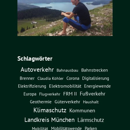
Schlagwörter
Autoverkehr
Bahnstrecken
Bahnausbau
Brenner
Corona
Digitalisierung
Claudia Köhler
Elektromobilität
Energiewende
Elektrifizierung
Fußverkehr
FRM II
Europa
Flugverkehr
Güterverkehr
Geothermie
Haushalt
Klimaschutz
Kommunen
Landkreis München
Lärmschutz
Mobilitätswende
Parken
Mobilität