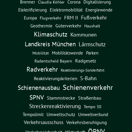
Brenner
Corona
Digitalisierung
Claudia Köhler
Elektromobilität
Energiewende
Elektrifizierung
Fußverkehr
FRM II
Europa
Flugverkehr
Güterverkehr
Geothermie
Haushalt
Klimaschutz
Kommunen
Landkreis München
Lärmschutz
Mobilitätswende
Parken
Mobilität
Radgesetz
Radentscheid Bayern
Radverkehr
Reaktivierungs-Sonderfahrt
S-Bahn
Reaktivierungskriterien
Schienenverkehr
Schienenausbau
SPNV
Straßenbau
Stammstrecke
Streckenreaktivierung
Tempo 30
Umweltschutz
Umweltverbund
Tempolimit
Verkehrsausschuss
Verkehrsberuhigung
ÖPNV