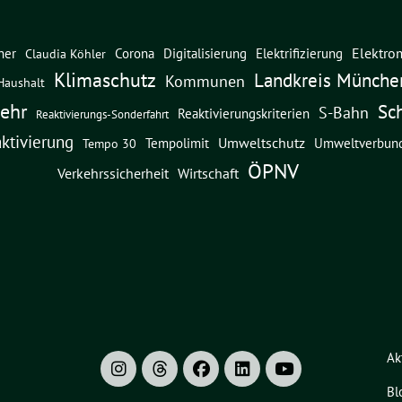
Elektrom
ner
Corona
Digitalisierung
Elektrifizierung
Claudia Köhler
Klimaschutz
Landkreis Münche
Kommunen
Haushalt
ehr
Sc
S-Bahn
Reaktivierungskriterien
Reaktivierungs-Sonderfahrt
ktivierung
Umweltschutz
Umweltverbun
Tempolimit
Tempo 30
ÖPNV
Verkehrssicherheit
Wirtschaft
Ak
Bl