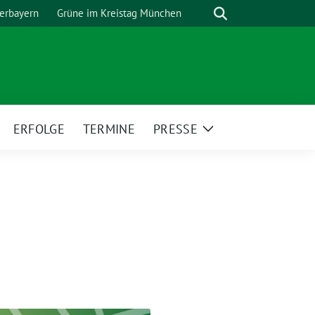
Suche
erbayern
Grüne im Kreistag München
ERFOLGE
TERMINE
PRESSE
eige
Zeige
ntermenü
Untermenü