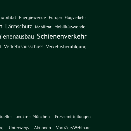
obilität
Energiewende
Europa
Flugverkehr
n
Lärmschutz
Mobilitätswende
Mobilität
Schienenverkehr
hienenausbau
Verkehrsausschuss
Verkehrsberuhigung
d
tuelles Landkreis München
Pressemitteilungen
og
Unterwegs
Aktionen
Vorträge/Webinare