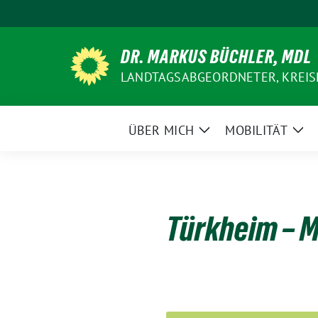
Weiter
zum
Inhalt
DR. MARKUS BÜCHLER, MDL
LANDTAGSABGEORDNETER, KREIS
ÜBER MICH
MOBILITÄT
Zeige
Zei
Untermenü
Un
Türkheim – M