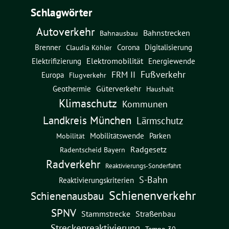
Schlagwörter
Autoverkehr
Bahnstrecken
Bahnausbau
Brenner
Corona
Digitalisierung
Claudia Köhler
Elektromobilität
Energiewende
Elektrifizierung
Fußverkehr
FRM II
Europa
Flugverkehr
Güterverkehr
Geothermie
Haushalt
Klimaschutz
Kommunen
Landkreis München
Lärmschutz
Mobilitätswende
Parken
Mobilität
Radgesetz
Radentscheid Bayern
Radverkehr
Reaktivierungs-Sonderfahrt
S-Bahn
Reaktivierungskriterien
Schienenverkehr
Schienenausbau
SPNV
Straßenbau
Stammstrecke
Streckenreaktivierung