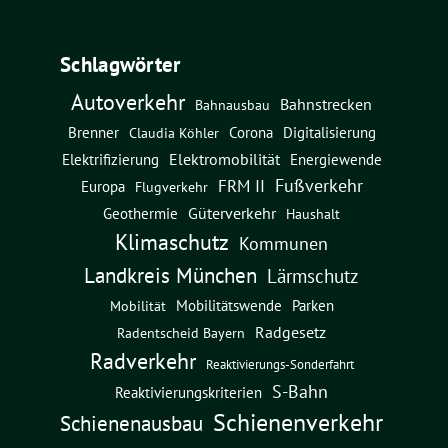
Schlagwörter
Autoverkehr
Bahnstrecken
Bahnausbau
Brenner
Corona
Digitalisierung
Claudia Köhler
Elektromobilität
Energiewende
Elektrifizierung
Fußverkehr
FRM II
Europa
Flugverkehr
Güterverkehr
Geothermie
Haushalt
Klimaschutz
Kommunen
Landkreis München
Lärmschutz
Mobilitätswende
Parken
Mobilität
Radgesetz
Radentscheid Bayern
Radverkehr
Reaktivierungs-Sonderfahrt
S-Bahn
Reaktivierungskriterien
Schienenverkehr
Schienenausbau