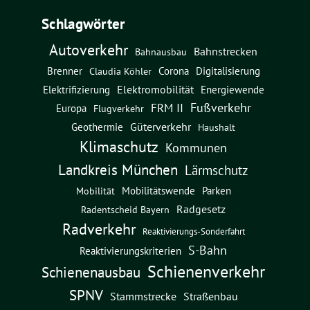
Schlagwörter
Autoverkehr
Bahnstrecken
Bahnausbau
Brenner
Corona
Digitalisierung
Claudia Köhler
Elektromobilität
Energiewende
Elektrifizierung
Fußverkehr
FRM II
Europa
Flugverkehr
Güterverkehr
Geothermie
Haushalt
Klimaschutz
Kommunen
Landkreis München
Lärmschutz
Mobilitätswende
Parken
Mobilität
Radgesetz
Radentscheid Bayern
Radverkehr
Reaktivierungs-Sonderfahrt
S-Bahn
Reaktivierungskriterien
Schienenverkehr
Schienenausbau
SPNV
Straßenbau
Stammstrecke