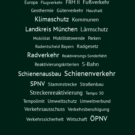
Fußverkehr
FRM II
Europa
Flugverkehr
Güterverkehr
Geothermie
Haushalt
Klimaschutz
Kommunen
Landkreis München
Lärmschutz
Mobilitätswende
Parken
Mobilität
Radgesetz
Radentscheid Bayern
Radverkehr
Reaktivierungs-Sonderfahrt
S-Bahn
Reaktivierungskriterien
Schienenverkehr
Schienenausbau
SPNV
Straßenbau
Stammstrecke
Streckenreaktivierung
Tempo 30
Umweltschutz
Umweltverbund
Tempolimit
Verkehrsausschuss
Verkehrsberuhigung
ÖPNV
Verkehrssicherheit
Wirtschaft