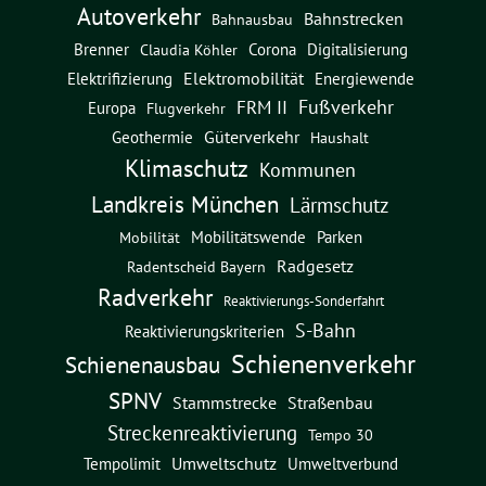
Autoverkehr
Bahnstrecken
Bahnausbau
Brenner
Corona
Digitalisierung
Claudia Köhler
Elektromobilität
Energiewende
Elektrifizierung
Fußverkehr
FRM II
Europa
Flugverkehr
Güterverkehr
Geothermie
Haushalt
Klimaschutz
Kommunen
Landkreis München
Lärmschutz
Mobilitätswende
Parken
Mobilität
Radgesetz
Radentscheid Bayern
Radverkehr
Reaktivierungs-Sonderfahrt
S-Bahn
Reaktivierungskriterien
Schienenverkehr
Schienenausbau
SPNV
Straßenbau
Stammstrecke
Streckenreaktivierung
Tempo 30
Umweltschutz
Umweltverbund
Tempolimit