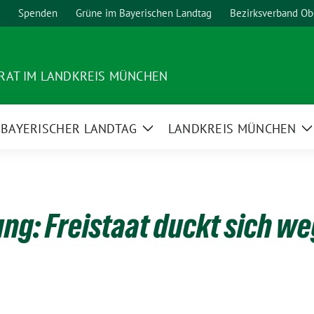
Spenden
Grüne im Bayerischen Landtag
Bezirksverband Ob
RAT IM LANDKREIS MÜNCHEN
BAYERISCHER LANDTAG
LANDKREIS MÜNCHEN
ge
Zeige
Z
termenü
Untermenü
U
ung: Freistaat duckt sich w