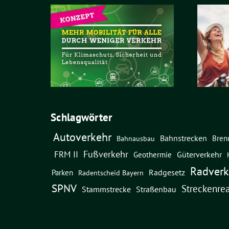
Schlagwörter
Autoverkehr
Bahnstrecken
Bren
Bahnausbau
Fußverkehr
FRM II
Güterverkehr
Geothermie
Radverk
Radgesetz
Parken
Radentscheid Bayern
SPNV
Streckenrea
Straßenbau
Stammstrecke