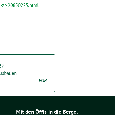
d-zr-90850225.html
B2
ausbauen
VOR
Mit den Öffis in die Berge.