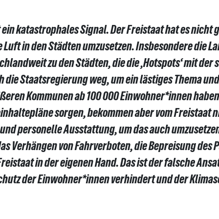
 ein katastrophales Signal. Der Freistaat hat es nicht 
 Luft in den Städten umzusetzen. Insbesondere die 
hlandweit zu den Städten, die die ‚Hotspots‘ mit der 
h die Staatsregierung weg, um ein lästiges Thema un
ößeren Kommunen ab 100 000 Einwohner*innen haben
einhaltepläne sorgen, bekommen aber vom Freistaat ni
 und personelle Ausstattung, um das auch umzusetzen
das Verhängen von Fahrverboten, die Bepreisung des 
reistaat in der eigenen Hand. Das ist der falsche Ans
 Schutz der Einwohner*innen verhindert und der Klima