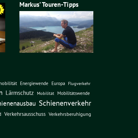
Markus’ Touren-Tipps
obilität
Energiewende
Europa
Flugverkehr
n
Lärmschutz
Mobilitätswende
Mobilität
Schienenverkehr
hienenausbau
Verkehrsausschuss
Verkehrsberuhigung
d