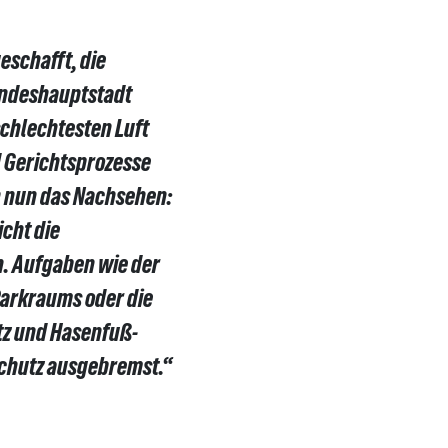
geschafft, die
Landeshauptstadt
schlechtesten Luft
d Gerichtsprozesse
 nun das Nachsehen:
cht die
. Aufgaben wie der
Parkraums oder die
atz und Hasenfuß-
schutz ausgebremst.“