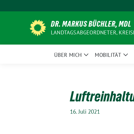
Weiter
zum
Inhalt
DR. MARKUS BÜCHLER, MDL
LANDTAGSABGEORDNETER, KREIS
ÜBER MICH
MOBILITÄT
Zeige
Zei
Untermenü
Un
Luftreinhalt
16. Juli 2021