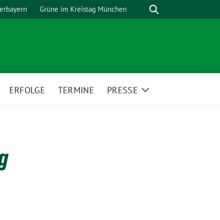
Suche
erbayern
Grüne im Kreistag München
ERFOLGE
TERMINE
PRESSE
eige
Zeige
ntermenü
Untermenü
eg