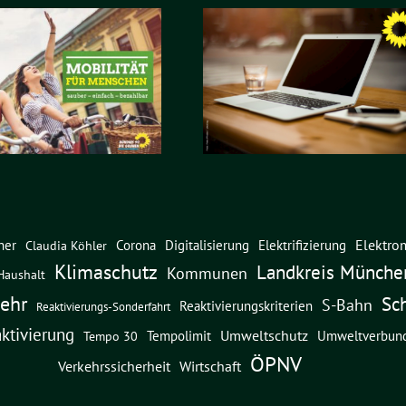
Elektrom
ner
Corona
Digitalisierung
Elektrifizierung
Claudia Köhler
Klimaschutz
Landkreis Münche
Kommunen
Haushalt
ehr
Sc
S-Bahn
Reaktivierungskriterien
Reaktivierungs-Sonderfahrt
ktivierung
Umweltschutz
Umweltverbun
Tempolimit
Tempo 30
ÖPNV
Verkehrssicherheit
Wirtschaft