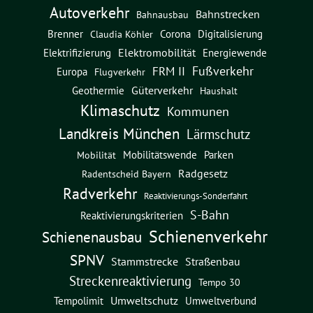
Autoverkehr
Bahnstrecken
Bahnausbau
Brenner
Corona
Digitalisierung
Claudia Köhler
Elektromobilität
Energiewende
Elektrifizierung
Fußverkehr
FRM II
Europa
Flugverkehr
Güterverkehr
Geothermie
Haushalt
Klimaschutz
Kommunen
Landkreis München
Lärmschutz
Mobilitätswende
Parken
Mobilität
Radgesetz
Radentscheid Bayern
Radverkehr
Reaktivierungs-Sonderfahrt
S-Bahn
Reaktivierungskriterien
Schienenverkehr
Schienenausbau
SPNV
Straßenbau
Stammstrecke
Streckenreaktivierung
Tempo 30
Umweltschutz
Umweltverbund
Tempolimit