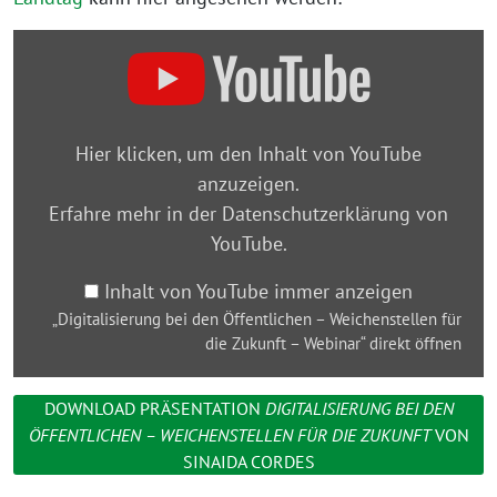
„Digitalisierung
bei
den
Öffentlichen
Hier klicken, um den Inhalt von YouTube
–
anzuzeigen.
Weichenstellen
Erfahre mehr in der
Datenschutzerklärung von
für
YouTube
.
die
Zukunft
Inhalt von YouTube immer anzeigen
–
„Digitalisierung bei den Öffentlichen – Weichenstellen für
Webinar“
die Zukunft – Webinar“ direkt öffnen
von
YouTube
DOWNLOAD PRÄSENTATION
DIGITALISIERUNG BEI DEN
anzeigen
ÖFFENTLICHEN – WEICHENSTELLEN FÜR DIE ZUKUNFT
VON
SINAIDA CORDES