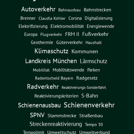
Autoverkehr
Bahnstrecken
Bahnausbau
Brenner
Corona
Digitalisierung
Claudia Köhler
Elektromobilität
Energiewende
Elektrifizierung
Fußverkehr
FRM II
Europa
Flugverkehr
Güterverkehr
Geothermie
Haushalt
Klimaschutz
Kommunen
Landkreis München
Lärmschutz
Mobilitätswende
Parken
Mobilität
Radgesetz
Radentscheid Bayern
Radverkehr
Reaktivierungs-Sonderfahrt
S-Bahn
Reaktivierungskriterien
Schienenverkehr
Schienenausbau
SPNV
Straßenbau
Stammstrecke
Streckenreaktivierung
Tempo 30
Umweltschutz
Umweltverbund
Tempolimit