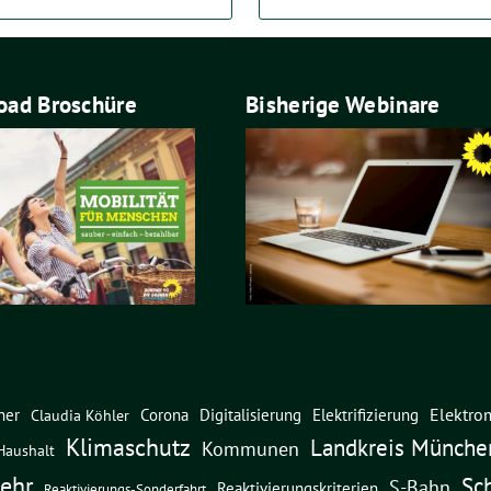
ad Broschüre
Bisherige Webinare
Elektrom
ner
Corona
Digitalisierung
Elektrifizierung
Claudia Köhler
Klimaschutz
Landkreis Münche
Kommunen
Haushalt
ehr
Sc
S-Bahn
Reaktivierungskriterien
Reaktivierungs-Sonderfahrt