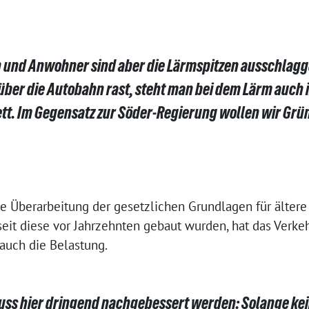
und Anwohner sind aber die Lärmspitzen ausschlag
über die Autobahn rast, steht man bei dem Lärm auch 
tt. Im Gegensatz zur Söder-Regierung wollen wir Grün
ne Überarbeitung der gesetzlichen Grundlagen für älter
seit diese vor Jahrzehnten gebaut wurden, hat das Verk
uch die Belastung.
ss hier dringend nachgebessert werden: Solange kei