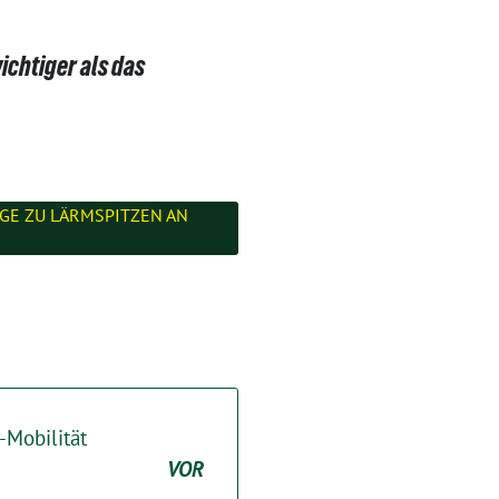
chtiger als das
GE ZU LÄRMSPITZEN AN
-Mobilität
VOR