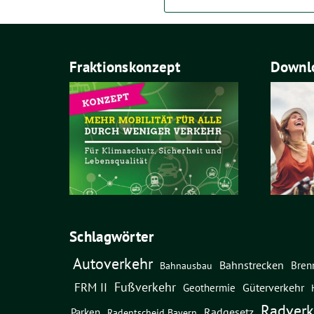
Fraktionskonzept
Downlo
Schlagwörter
Autoverkehr
Bahnstrecken
Bren
Bahnausbau
Fußverkehr
FRM II
Güterverkehr
Geothermie
Radverk
Radgesetz
Parken
Radentscheid Bayern