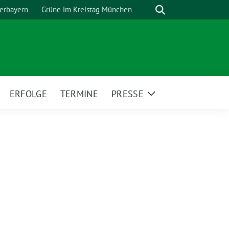
Suche
erbayern
Grüne im Kreistag München
ERFOLGE
TERMINE
PRESSE
eige
Zeige
ntermenü
Untermenü