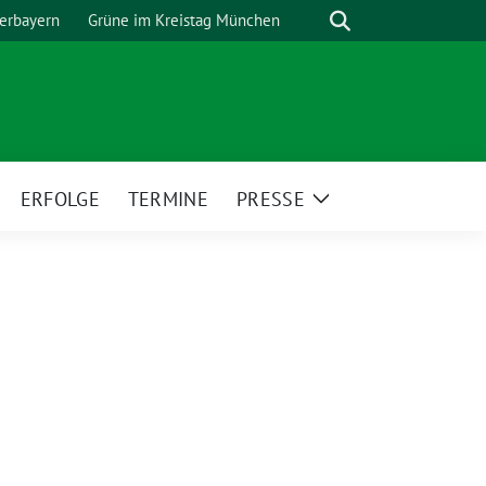
Suche
erbayern
Grüne im Kreistag München
ERFOLGE
TERMINE
PRESSE
eige
Zeige
ntermenü
Untermenü