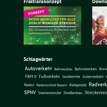
Fraktionskonzept
Downlo
Schlagwörter
Autoverkehr
Bahnstrecken
Bren
Bahnausbau
Fußverkehr
FRM II
Güterverkehr
Geothermie
Radverk
Radgesetz
Parken
Radentscheid Bayern
SPNV
Streckenrea
Straßenbau
Stammstrecke