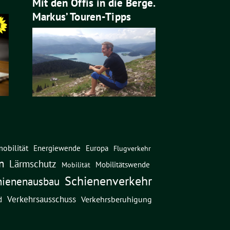
Mit den Öffis in die Berge.
Markus’ Touren-Tipps
obilität
Energiewende
Europa
Flugverkehr
n
Lärmschutz
Mobilitätswende
Mobilität
Schienenverkehr
hienenausbau
Verkehrsausschuss
Verkehrsberuhigung
d