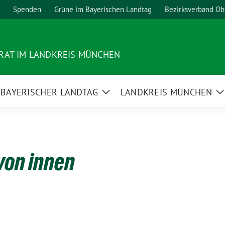
Spenden
Grüne im Bayerischen Landtag
Bezirksverband Ob
RAT IM LANDKREIS MÜNCHEN
BAYERISCHER LANDTAG
LANDKREIS MÜNCHEN
ge
Zeige
Z
termenü
Untermenü
U
von innen