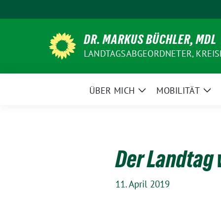
Weiter
zum
Inhalt
DR. MARKUS BÜCHLER, MDL
LANDTAGSABGEORDNETER, KREIS
ÜBER MICH
MOBILITÄT
Zeige
Zei
Untermenü
Un
Der Landtag 
11. April 2019