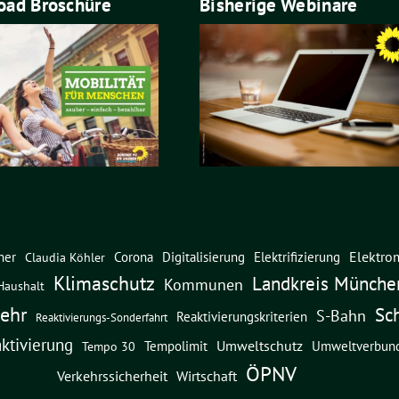
ad Broschüre
Bisherige Webinare
Elektrom
ner
Corona
Digitalisierung
Elektrifizierung
Claudia Köhler
Klimaschutz
Landkreis Münche
Kommunen
Haushalt
ehr
Sc
S-Bahn
Reaktivierungskriterien
Reaktivierungs-Sonderfahrt
ktivierung
Umweltschutz
Umweltverbun
Tempolimit
Tempo 30
ÖPNV
Verkehrssicherheit
Wirtschaft