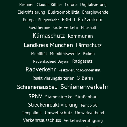
Brenner
Corona
Digitalisierung
Claudia Köhler
Elektromobilität
Energiewende
Elektrifizierung
Fußverkehr
FRM II
Europa
Flugverkehr
Güterverkehr
Geothermie
Haushalt
Klimaschutz
Kommunen
Landkreis München
Lärmschutz
Mobilitätswende
Parken
Mobilität
Radgesetz
Radentscheid Bayern
Radverkehr
Reaktivierungs-Sonderfahrt
S-Bahn
Reaktivierungskriterien
Schienenverkehr
Schienenausbau
SPNV
Straßenbau
Stammstrecke
Streckenreaktivierung
Tempo 30
Umweltschutz
Umweltverbund
Tempolimit
Verkehrsausschuss
Verkehrsberuhigung