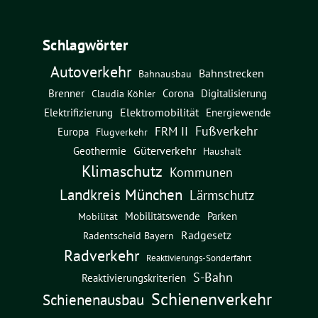
Schlagwörter
Autoverkehr
Bahnstrecken
Bahnausbau
Brenner
Corona
Digitalisierung
Claudia Köhler
Elektromobilität
Energiewende
Elektrifizierung
Fußverkehr
FRM II
Europa
Flugverkehr
Güterverkehr
Geothermie
Haushalt
Klimaschutz
Kommunen
Landkreis München
Lärmschutz
Mobilitätswende
Parken
Mobilität
Radgesetz
Radentscheid Bayern
Radverkehr
Reaktivierungs-Sonderfahrt
S-Bahn
Reaktivierungskriterien
Schienenverkehr
Schienenausbau