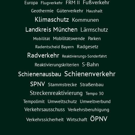
Fußverkehr
FRM II
Europa
Flugverkehr
Güterverkehr
Geothermie
Haushalt
Klimaschutz
Kommunen
Landkreis München
Lärmschutz
Mobilitätswende
Parken
Mobilität
Radgesetz
Radentscheid Bayern
Radverkehr
Reaktivierungs-Sonderfahrt
S-Bahn
Reaktivierungskriterien
Schienenverkehr
Schienenausbau
SPNV
Straßenbau
Stammstrecke
Streckenreaktivierung
Tempo 30
Umweltschutz
Umweltverbund
Tempolimit
Verkehrsausschuss
Verkehrsberuhigung
ÖPNV
Verkehrssicherheit
Wirtschaft