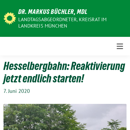
Weiter
DR. MARKUS BÜCHLER, MDL
zum
Inhalt
LANDTAGSABGEORDNETER, KREISRAT IM
LANDKREIS MÜNCHEN
Hesselbergbahn: Reaktivierung
jetzt endlich starten!
7. Juni 2020