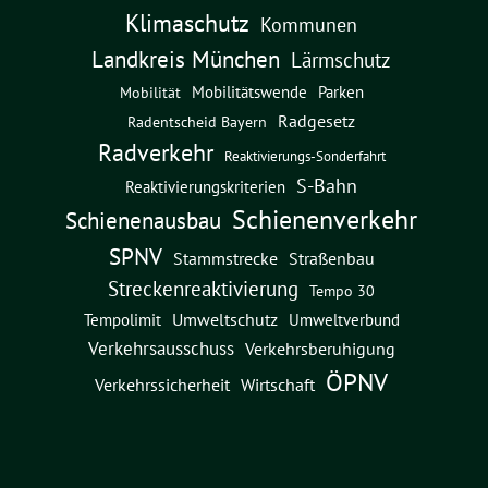
Klimaschutz
Kommunen
Landkreis München
Lärmschutz
Mobilitätswende
Parken
Mobilität
Radgesetz
Radentscheid Bayern
Radverkehr
Reaktivierungs-Sonderfahrt
S-Bahn
Reaktivierungskriterien
Schienenverkehr
Schienenausbau
SPNV
Straßenbau
Stammstrecke
Streckenreaktivierung
Tempo 30
Umweltschutz
Umweltverbund
Tempolimit
Verkehrsausschuss
Verkehrsberuhigung
ÖPNV
Verkehrssicherheit
Wirtschaft