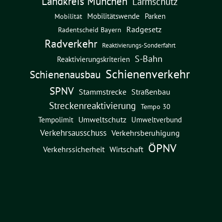
Landkreis München
Lärmschutz
Mobilitätswende
Parken
Mobilität
Radgesetz
Radentscheid Bayern
Radverkehr
Reaktivierungs-Sonderfahrt
S-Bahn
Reaktivierungskriterien
Schienenverkehr
Schienenausbau
SPNV
Straßenbau
Stammstrecke
Streckenreaktivierung
Tempo 30
Umweltschutz
Umweltverbund
Tempolimit
Verkehrsausschuss
Verkehrsberuhigung
ÖPNV
Verkehrssicherheit
Wirtschaft