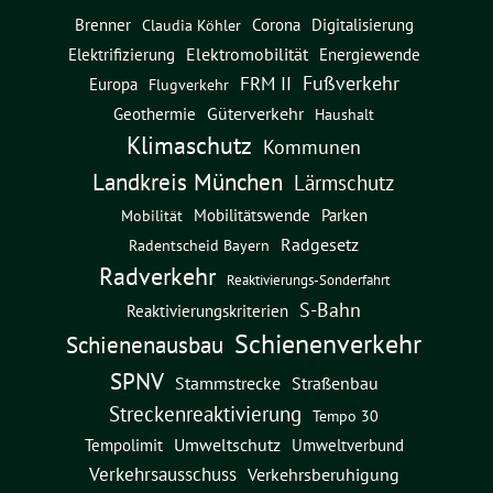
Brenner
Corona
Digitalisierung
Claudia Köhler
Elektromobilität
Energiewende
Elektrifizierung
Fußverkehr
FRM II
Europa
Flugverkehr
Güterverkehr
Geothermie
Haushalt
Klimaschutz
Kommunen
Landkreis München
Lärmschutz
Mobilitätswende
Parken
Mobilität
Radgesetz
Radentscheid Bayern
Radverkehr
Reaktivierungs-Sonderfahrt
S-Bahn
Reaktivierungskriterien
Schienenverkehr
Schienenausbau
SPNV
Straßenbau
Stammstrecke
Streckenreaktivierung
Tempo 30
Umweltschutz
Umweltverbund
Tempolimit
Verkehrsausschuss
Verkehrsberuhigung