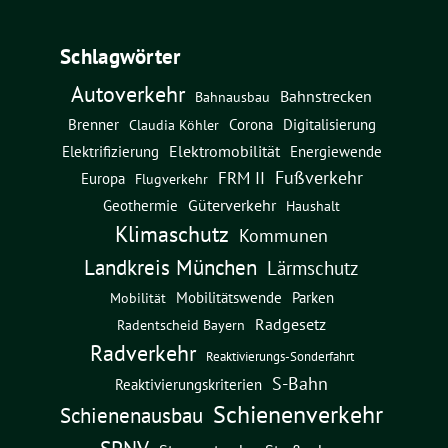
Schlagwörter
Autoverkehr
Bahnstrecken
Bahnausbau
Brenner
Corona
Digitalisierung
Claudia Köhler
Elektromobilität
Energiewende
Elektrifizierung
Fußverkehr
FRM II
Europa
Flugverkehr
Güterverkehr
Geothermie
Haushalt
Klimaschutz
Kommunen
Landkreis München
Lärmschutz
Mobilitätswende
Parken
Mobilität
Radgesetz
Radentscheid Bayern
Radverkehr
Reaktivierungs-Sonderfahrt
S-Bahn
Reaktivierungskriterien
Schienenverkehr
Schienenausbau
SPNV