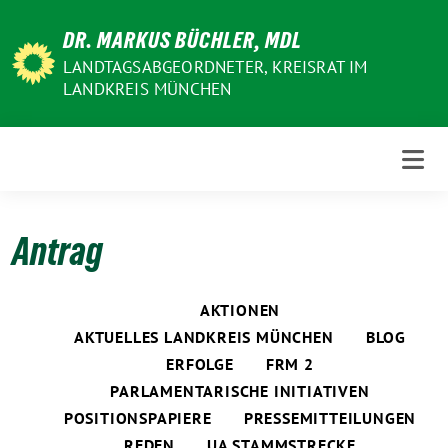
Weiter
DR. MARKUS BÜCHLER, MDL
zum
Inhalt
LANDTAGSABGEORDNETER, KREISRAT IM
LANDKREIS MÜNCHEN
Antrag
AKTIONEN
AKTUELLES LANDKREIS MÜNCHEN
BLOG
ERFOLGE
FRM 2
PARLAMENTARISCHE INITIATIVEN
POSITIONSPAPIERE
PRESSEMITTEILUNGEN
REDEN
UA STAMMSTRECKE