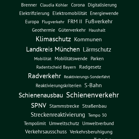
Brenner
Corona
Digitalisierung
Claudia Köhler
Elektromobilität
Energiewende
Elektrifizierung
Fußverkehr
FRM II
Europa
Flugverkehr
Güterverkehr
Geothermie
Haushalt
Klimaschutz
Kommunen
Landkreis München
Lärmschutz
Mobilitätswende
Parken
Mobilität
Radgesetz
Radentscheid Bayern
Radverkehr
Reaktivierungs-Sonderfahrt
S-Bahn
Reaktivierungskriterien
Schienenverkehr
Schienenausbau
SPNV
Straßenbau
Stammstrecke
Streckenreaktivierung
Tempo 30
Umweltschutz
Umweltverbund
Tempolimit
Verkehrsausschuss
Verkehrsberuhigung